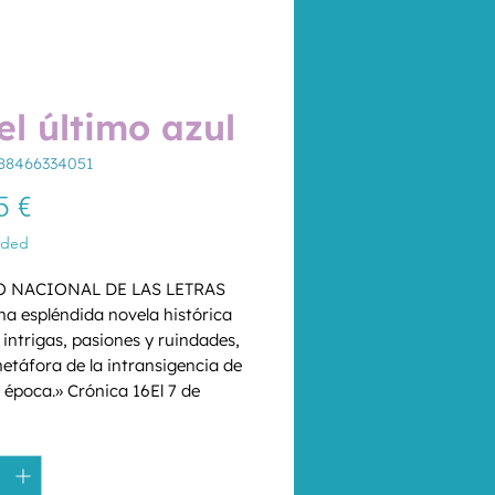
el último azul
88466334051
Price
5 €
uded
 NACIONAL DE LAS LETRAS 
a espléndida novela histórica 
 intrigas, pasiones y ruindades, 
etáfora de la intransigencia de 
 época.» Crónica 16El 7 de 
e 1687, un grupo de judíos 
*
os mallorquines, temiendo ser 
os por la Inquisición, decidieron 
rse rumbo a tierras de libertad. 