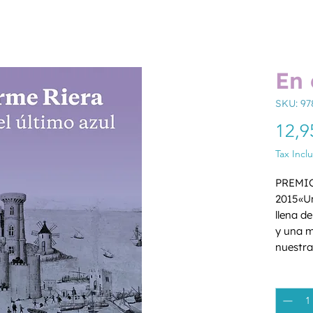
En 
SKU: 97
12,9
Tax Incl
PREMIO
2015«Un
llena de
y una m
nuestra
marzo d
Quantity
convers
detenid
embarca