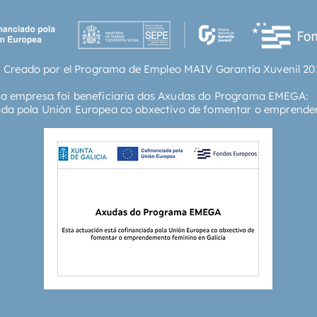
de ella,
densa t
destilar
llegar 
 Creado por el Programa de Empleo MAIV Garantía Xuvenil 20
otras c
autor.»
ta empresa foi beneficiaria das Axudas do Programa EMEGA:
Aragón«E
ada pola Unión Europea co obxectivo de fomentar o emprende
altura d
ambición
lingüíst
barajar
dotar d
novela h
el sabor
Mundo«E
ajustad
contra l
Miguel 