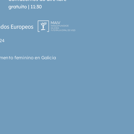
cción de Jeremy Lewis, 
gratuíto | 11:30
 de la Royal Society of 
re.Reseña: «Una delicia.» José 
uelbenzu, Babelia
24
mento feminino en Galicia