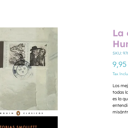
La 
Hu
SKU: 97
9,95
Tax Incl
Los mej
todas l
es la qu
entendi
misántr
Gran Br
Quantity
sobrino