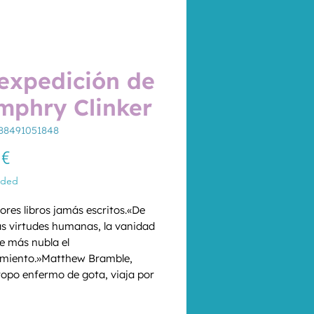
expedición de
mphry Clinker
88491051848
Price
 €
uded
ores libros jamás escritos.«De 
as virtudes humanas, la vanidad 
e más nubla el 
miento.»Matthew Bramble, 
opo enfermo de gota, viaja por 
etaña en compañía de sus 
*
s, su hermana solterona y 