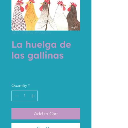
SKU: 9788416566075
La huelga de
las gallinas
Price
14,50 €
Tax Included
Quantity
*
Add to Cart