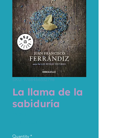
SKU: 9788466332798
La llama de la
sabiduría
Price
13,95 €
Tax Included
Quantity
*