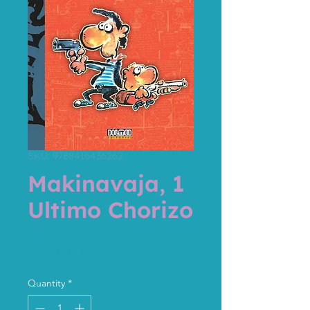
SKU: 9788416436262
Makinavaja, 1
Ultimo Chorizo
Price
24,95 €
Tax Included
Quantity
*