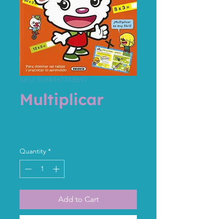
SKU: 9788467748697
Multiplicar
Price
5,95 €
Tax Included
Quantity
*
Add to Cart