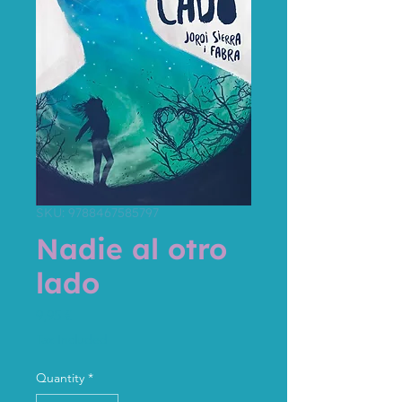
SKU: 9788467585797
Nadie al otro
lado
Price
9,95 €
Tax Included
Quantity
*