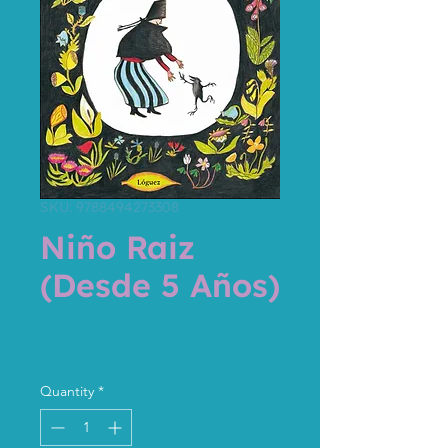
SKU: 9788494273308
Niño Raiz
(Desde 5 Años)
Price
12,00 €
Tax Included
Quantity
*