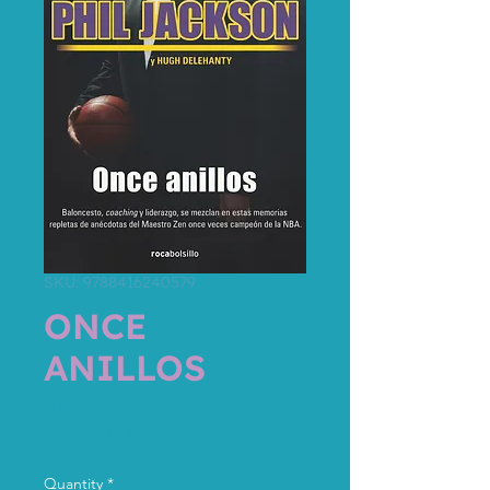
SKU: 9788416240579
ONCE
ANILLOS
Price
10,95 €
Tax Included
Quantity
*