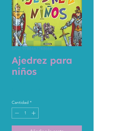
SKU: 9788467748666
Ajedrez para
niños
Precio
17,95 €
Impuesto incluido
Cantidad
*