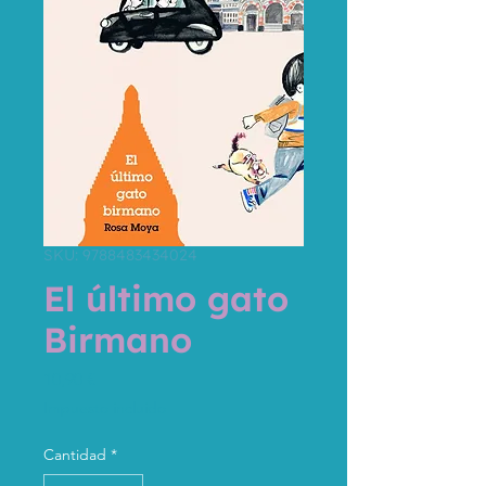
SKU: 9788483434024
El último gato
Birmano
Precio
10,90 €
Impuesto incluido
Cantidad
*