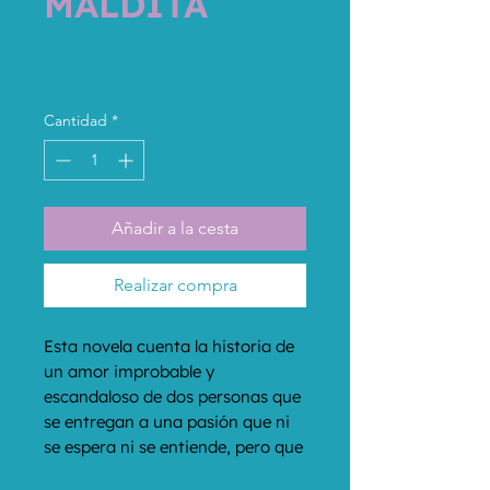
MALDITA
Precio
19,90 €
Impuesto incluido
Cantidad
*
Añadir a la cesta
Realizar compra
Esta novela cuenta la historia de 
un amor improbable y 
escandaloso de dos personas que 
se entregan a una pasión que ni 
se espera ni se entiende, pero que 
es imposible evitar.Jaime Baylys, 