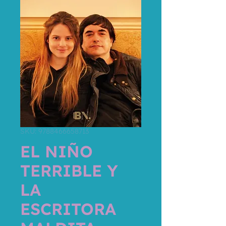
SKU: 9788466658713
EL NIÑO
TERRIBLE Y
LA
ESCRITORA