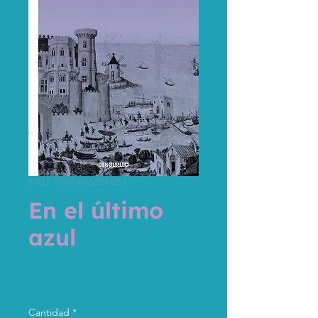
SKU: 9788466334051
En el último
azul
Precio
12,95 €
Impuesto incluido
Cantidad
*