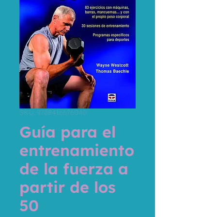
SKU: 9788416676040
Guía para el
entrenamiento
de la fuerza a
partir de los
50