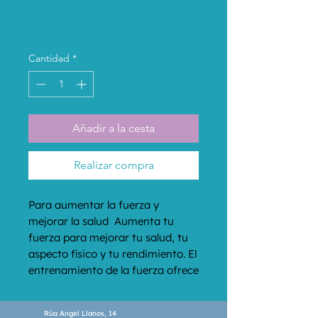
Precio
19,95 €
Impuesto incluido
Cantidad
*
Añadir a la cesta
Realizar compra
Para aumentar la fuerza y 
mejorar la salud  Aumenta tu 
fuerza para mejorar tu salud, tu 
aspecto físico y tu rendimiento. El 
entrenamiento de la fuerza ofrece 
muchos beneficios a los adultos 
activos, incluyendo la mejora del 
Rúa Angel Llanos, 14