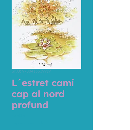
SKU: 9788415539919
L´estret camí
cap al nord
profund
Precio
23,80 €
Impuesto incluido