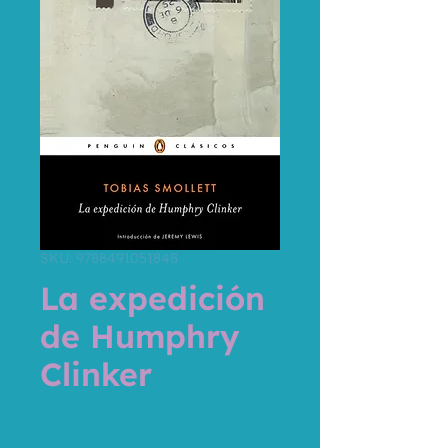
SKU: 9788491051848
La expedición
de Humphry
Clinker
Precio
9,95 €
Impuesto incluido