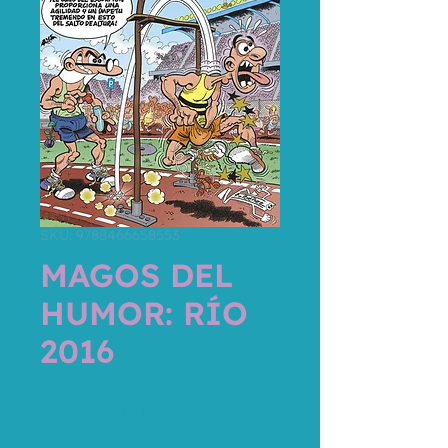
SKU: 9788466658553
MAGOS DEL
HUMOR: RÍO
2016
Precio
15,95 €
Impuesto incluido