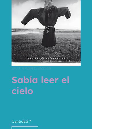
SKU: 9788415862536
Sabía leer el
cielo
Precio
17,00 €
Impuesto incluido
Cantidad
*