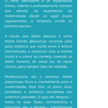
A Peito Descuberto
 é un espectáculo 
íntimo, valente e profundamente humano 
que afonda na experiencia da 
maternidade desde un lugar pouco 
representado: a lactancia vivida en 
primeira persoa.
A través dun diario persoal, a actriz 
Marta Carrillo @lacarriyo constrúe unha 
peza escénica que oscila entre a lectura 
dramatizada, a narración oral, a análise 
social e a 
stand up comedy
, creando un 
relato honesto, ás veces cru, ás veces 
cómico, pero sempre cheo de verdade.
Perfeccionista ata o extremo, Marta 
preparouse física e mentalmente para a 
maternidade. Pero tras un parto duro, 
establecer a lactancia convértese nun 
auténtico pesadelo. O que vén despois —
todas as súas fases, contradicións e 
emocións ata o destete— transfórmase 