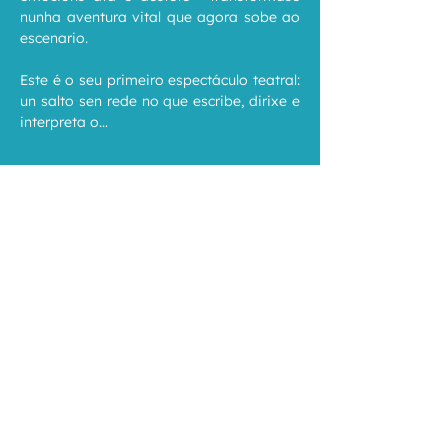
nunha aventura vital que agora sobe ao 
escenario.
Este é o seu primeiro espectáculo teatral: 
un salto sen rede no que escribe, dirixe e 
interpreta o…
Mostrar más
Compartir este
evento