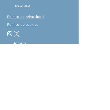
886 30 98 56
Política de privacidad
Política de cookies
Horario
De luns a venres:
De 10:00 a 14:00
e as 15:30 h. ás 19:30 h.
Sábado:
Contacontos ao aire libre
gratuíto | 11:30
© 2025 Creado por el Programa de Empleo MAIV
Garantía Xuvenil 2024
Esta empresa foi beneficiaria das Axudas do Programa
EMEGA:
Esta actuación está cofinanciada pola Unión Europea co
obxectivo de fomentar o emprendemento feminino en
Galicia