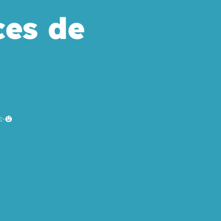
ces de
 ✨🎃