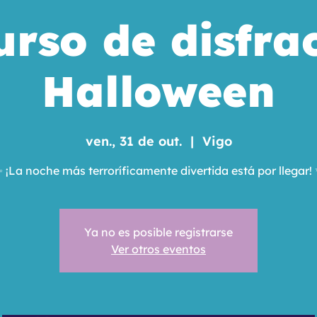
rso de disfra
Halloween
ven., 31 de out.
  |  
Vigo
 ¡La noche más terroríficamente divertida está por llegar!
Ya no es posible registrarse
Ver otros eventos