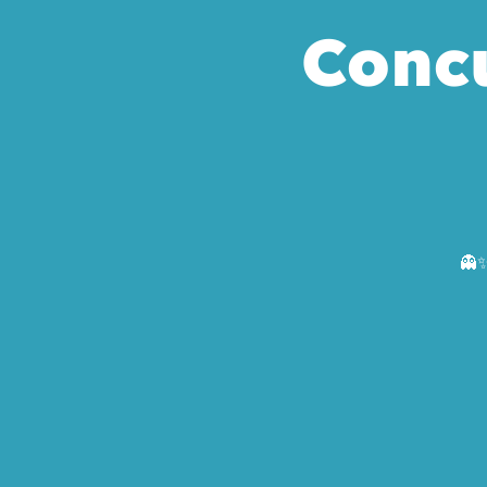
Concu
👻✨