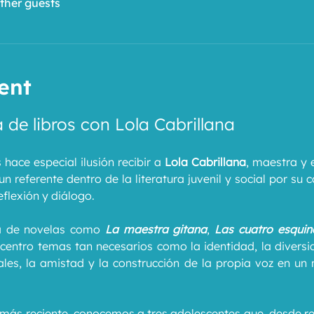
other guests
ent
 de libros con Lola Cabrillana
 hace especial ilusión recibir a 
Lola Cabrillana
, maestra y 
n referente dentro de la literatura juvenil y social por su 
flexión y diálogo.
ra de novelas como 
La maestra gitana
, 
Las cuatro esquin
centro temas tan necesarios como la identidad, la diversida
iales, la amistad y la construcción de la propia voz en u
 más reciente, conocemos a tres adolescentes que, desde rea