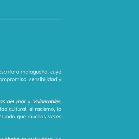
escritora malagueña, cuya 
compromiso, sensibilidad y 
as del mar
 y 
Vulnerables
, 
d cultural, el racismo, la 
n mundo que muchas veces 
lidades muy distintas, se 