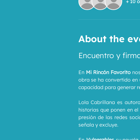
+ 10 
About the ev
Encuentro y firma
En 
Mi Rincón Favorito
 nos
obra se ha convertido en u
capacidad para generar re
Lola Cabrillana es auto
historias que ponen en el 
presión de las redes soc
señala y excluye.
En 
Vulnerables
, su novela