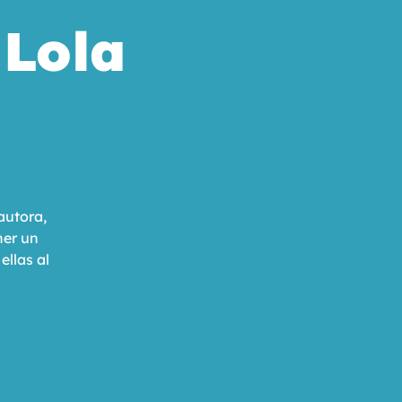
 Lola
autora,
ner un
ellas al