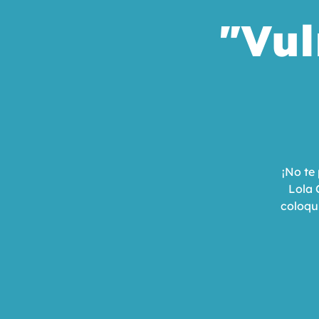
"Vul
¡No te
Lola 
coloqui