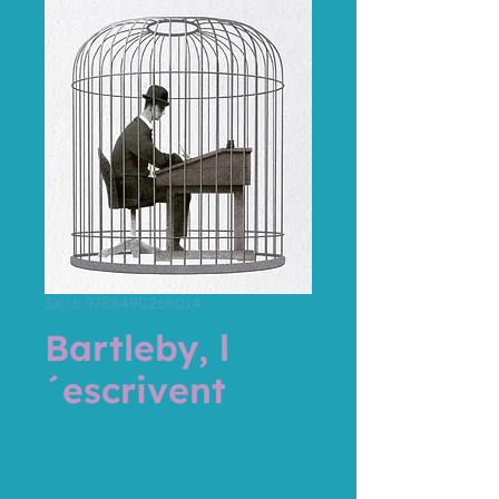
SKU: 9788490266014
Bartleby, l
´escrivent
Price
10,95 €
Tax Included