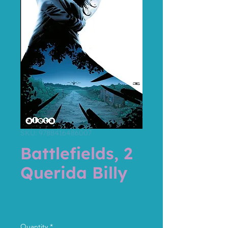
SKU: 9788416486007
Battlefields, 2
Querida Billy
Price
9,57 €
Tax Included
Quantity
*