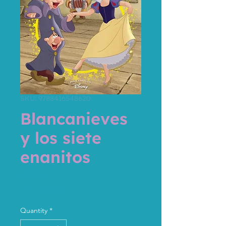
SKU: 9788416548620
Blancanieves
y los siete
enanitos
Price
15,95 €
Tax Included
Quantity
*