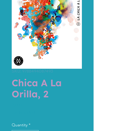
SKU: 9788494087493
Chica A La
Orilla, 2
Price
9,00 €
Tax Included
Quantity
*