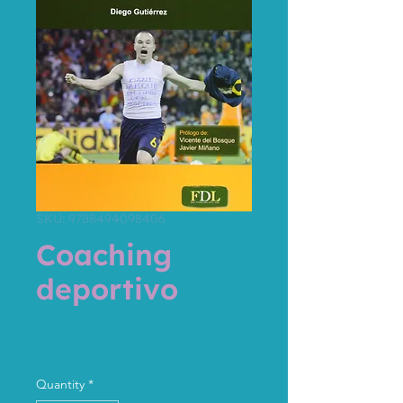
SKU: 9788494098406
Coaching
deportivo
Price
19,00 €
Tax Included
Quantity
*