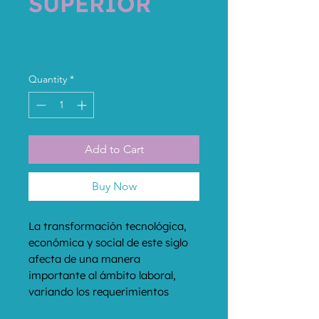
SUPERIOR
Price
20,00 €
Tax Included
Quantity
*
Add to Cart
Buy Now
La transformación tecnológica, 
económica y social de este siglo 
afecta de una manera 
importante al ámbito laboral, 
variando los requerimientos 
profesionales hacia las 