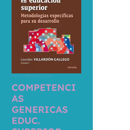
SKU: 9788427720770
COMPETENCI
AS
GENERICAS
EDUC.