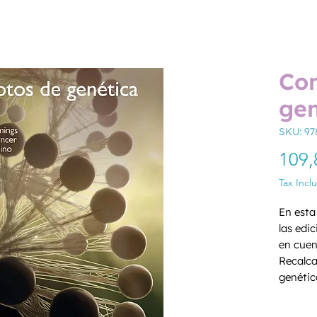
Co
gen
SKU: 9
109,
Tax Incl
En esta
las edic
en cuen
Recalca
genétic
para los
Quantity
proporc