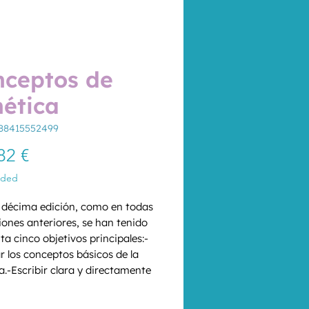
nceptos de
ética
788415552499
Price
82 €
uded
 décima edición, como en todas 
iones anteriores, se han tenido 
ta cinco objetivos principales:-
r los conceptos básicos de la 
a.-Escribir clara y directamente 
 estudiantes, con el fin de 
*
ionar explicaciones 