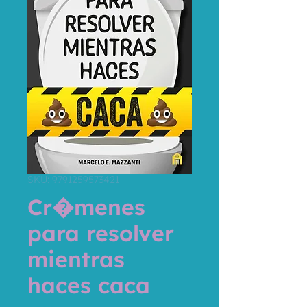
SKU: 9791259573421
Cr�menes
para resolver
mientras
haces caca