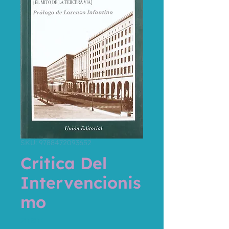
SKU: 9788472093652
Critica Del
Intervencionis
mo
Price
20,80 €