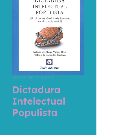
SKU: 9788472096721
Dictadura
Intelectual
Populista
Price
12,48 €
Tax Included