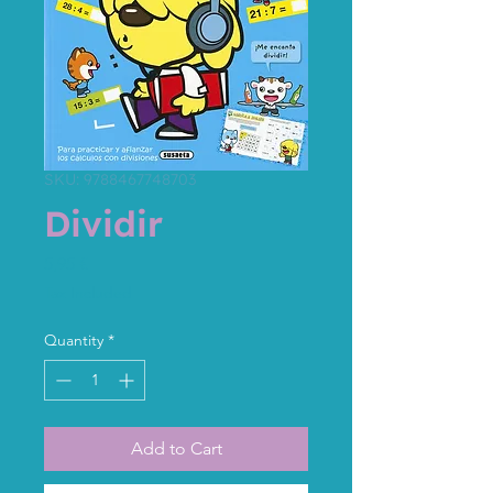
SKU: 9788467748703
Dividir
Price
5,95 €
Tax Included
Quantity
*
Add to Cart