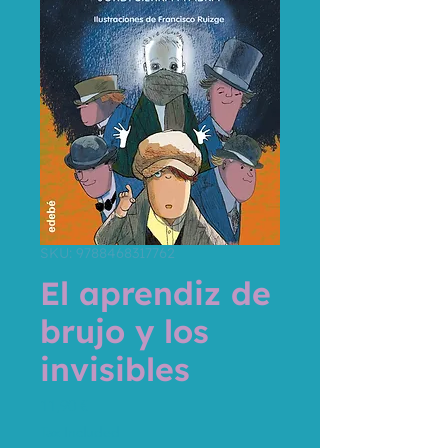
SKU: 9788468317762
El aprendiz de
brujo y los
invisibles
Price
11,90 €
Tax Included