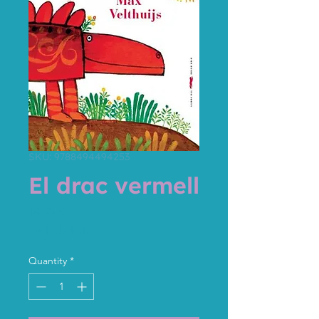
SKU: 9788494494253
El drac vermell
Price
14,90 €
Tax Included
Quantity
*