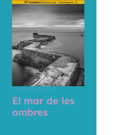
SKU: 9788416505296
El mar de les
ombres
Price
12,00 €
Tax Included