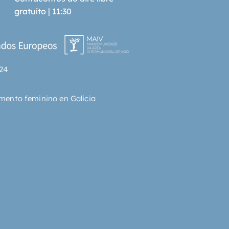
o en com�n. 'Creo que la 
gratuíto | 11:30
 no existe -comenta 
d-, s�lo existen las narraciones 
moria, los relatos en los que 
. En mi opini�n, la memoria no 
e verdades, sino que m�s bien 
24
e en un continuo trabajo de 
rmaci�n.'
mento feminino en Galicia