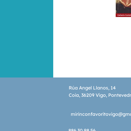
Rúa Angel Llanos, 14
Coia, 36209 Vigo, Ponteved
mirinconfavoritovigo@gm
886 30 98 56