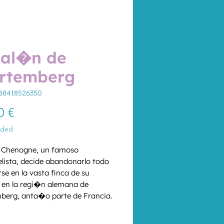
sal�n de
rtemberg
88418526350
Price
0 €
uded
 Chenogne, un famoso 
elista, decide abandonarlo todo 
rse en la vasta finca de su 
, en la regi�n alemana de 
erg, anta�o parte de Francia. 
 las largas horas en soledad, 
*
a su infancia. La recuerda como 