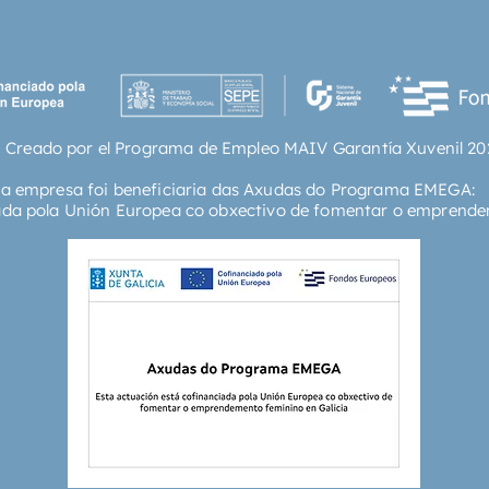
recuerd
memoria
Quignar
de la me
creemos
contien
 Creado por el Programa de Empleo MAIV Garantía Xuvenil 20
consist
transfo
ta empresa foi beneficiaria das Axudas do Programa EMEGA:
ada pola Unión Europea co obxectivo de fomentar o emprende