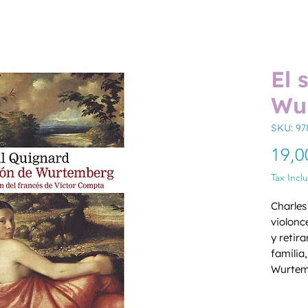
El 
Wu
SKU: 97
19,0
Tax Incl
Charles
violonc
y retira
familia
Wurtemb
Durante
Quantity
revisit