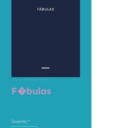
SKU: 9788424940577
F�bulas
Price
19,90 €
Tax Included
Quantity
*