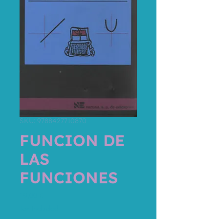
SKU: 9788427710870
FUNCION DE
LAS
FUNCIONES
Price
19,00 €
Tax Included