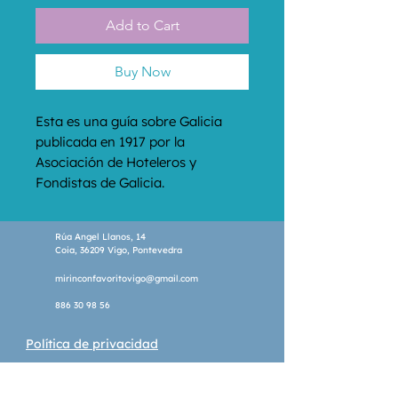
Add to Cart
Buy Now
Esta es una guía sobre Galicia 
publicada en 1917 por la 
Asociación de Hoteleros y 
Fondistas de Galicia.
Rúa Angel Llanos, 14
Coia, 36209 Vigo, Pontevedra
mirinconfavoritovigo@gmail.com
886 30 98 56
Política de privacidad
Política de cookies