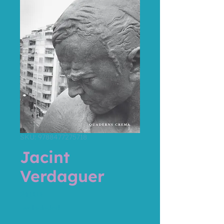
SKU: 9788477275718
Jacint
Verdaguer
Price
24,00 €
Tax Included