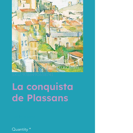
SKU: 9788490658741
La conquista
de Plassans
Price
14,50 €
Tax Included
Quantity
*