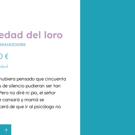
edad del loro
788468308388
Price
0 €
uded
ubiera pensado que cincuenta 
 de silencio pudieran ser tan 
Pero no diré ni pío, el señor 
se cansará y mamá se 
erá de que ir al psicólogo no 
e nada. La culpa es de mamá. Se 
*
etido en la cabeza que necesito 
ita está triste, Rita no habla, 
tá desmotivada, Rita está rara. 