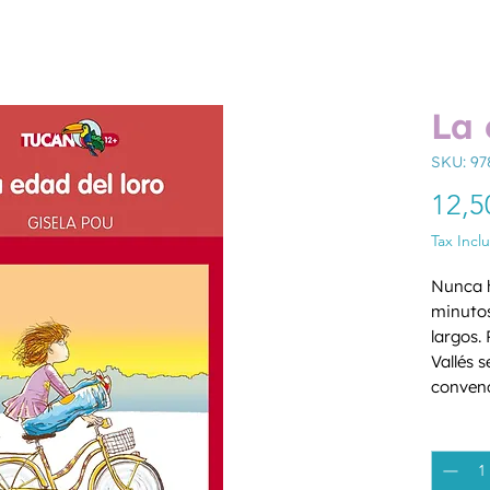
La 
SKU: 9
12,5
Tax Incl
Nunca h
minutos
largos. 
Vallés 
convenc
sirve d
Quantity
le ha m
ayuda. R
Rita es