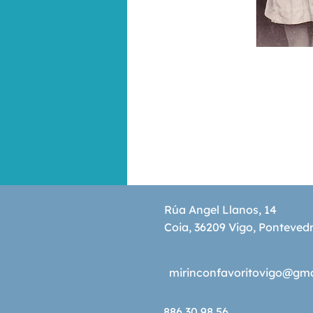
Rúa Angel Llanos, 14
Coia, 36209 Vigo, Ponteved
mirinconfavoritovigo@gm
886 30 98 56