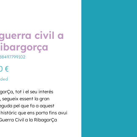
guerra civil a
ribargorça
88497799102
Price
0 €
uded
orÇa, tot i el seu interés 
, segueix essent la gran 
guda pel que fa a aquest 
históric que ens porta fins avui 
Guerra Civil a la RibagorÇa 
així els pensaments i recerques 
*
rze investigadors catalans, 