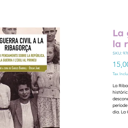
La 
la 
SKU: 97
15,0
Tax Incl
La Ribag
históric
descone
període 
dia. La 
aplega 
Quantity
de cato