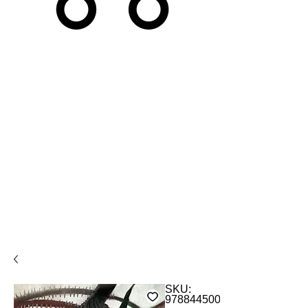
SKU:
9788445005408