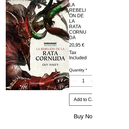
LA
REBELI
ÓN DE
LA
RATA
CORNU
DA
Price
20,95 €
Tax
Included
Quantity
*
Add to Cart
Buy Now