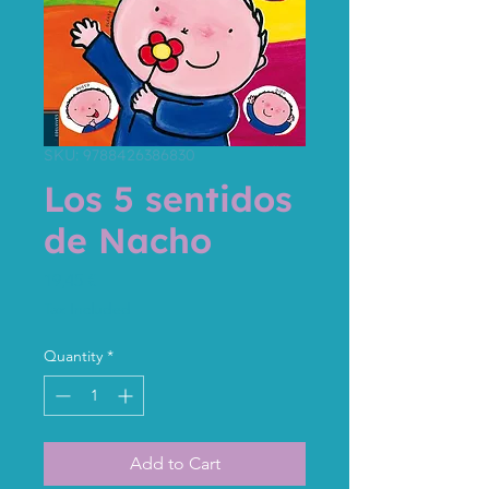
SKU: 9788426386830
Los 5 sentidos
de Nacho
Price
19,45 €
Tax Included
Quantity
*
Add to Cart