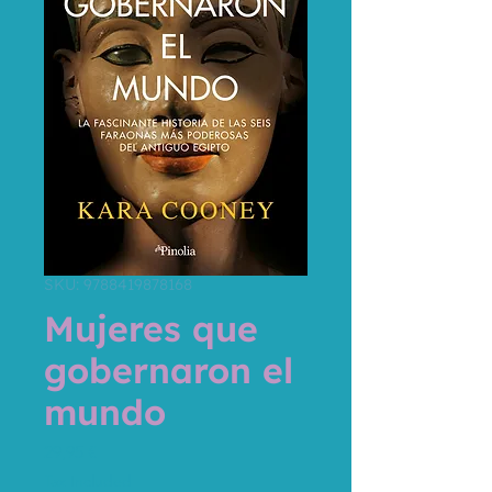
SKU: 9788419878168
Mujeres que
gobernaron el
mundo
Price
29,95 €
Tax Included