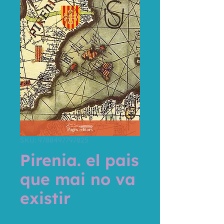
SKU: 9788497797825
Pirenia. el pais
que mai no va
existir
Price
22,00 €