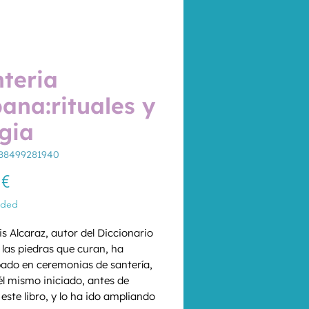
teria
ana:rituales y
gia
788499281940
Price
 €
uded
s Alcaraz, autor del Diccionario 
 las piedras que curan, ha 
pado en ceremonias de santería, 
él mismo iniciado, antes de 
 este libro, y lo ha ido ampliando 