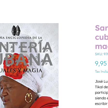
San
cub
ma
SKU: 9
9,95
Tax Incl
José Lui
Tikal de
partici
siendo 
escribir