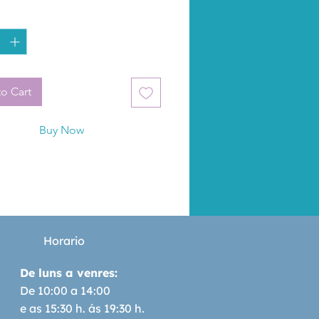
rollando con trabajos para 
*
separar, amarrar o curar, 
es y un diccionario yoruba.
o Cart
Buy Now
Horario
De luns a venres:
De 10:00 a 14:00
e as 15:30 h. ás 19:30 h.