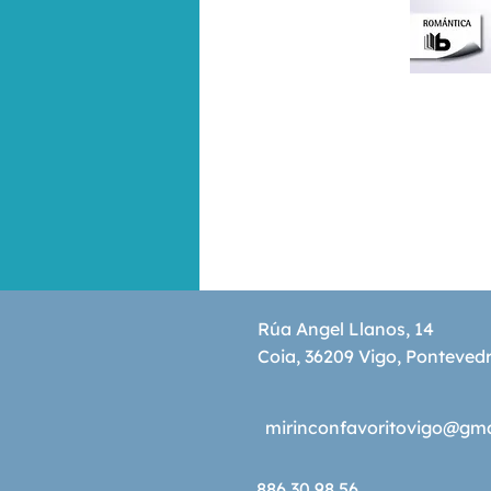
Rúa Angel Llanos, 14
Coia, 36209 Vigo, Ponteved
mirinconfavoritovigo@gm
886 30 98 56