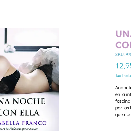
UN
CO
SKU: 9
12,9
Tax Incl
Anabell
en la i
fascina
por los 
que nos
su verti
Quantity
es una 