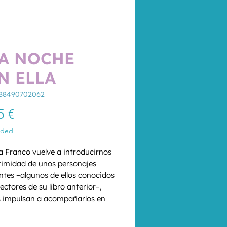
A NOCHE
N ELLA
788490702062
Price
5 €
uded
a Franco vuelve a introducirnos 
ntimidad de unos personajes 
ntes –algunos de ellos conocidos 
lectores de su libro anterior–, 
 impulsan a acompañarlos en 
ginoso y particular viaje. Helena 
*
mujer a la que muchos hombres 